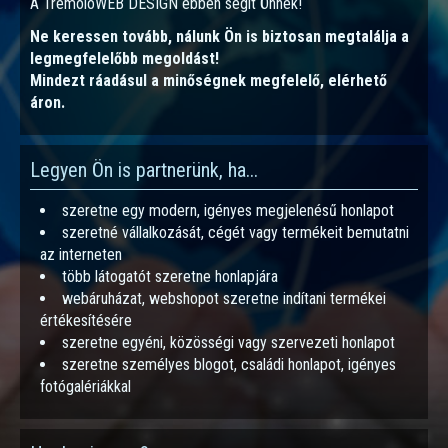
A TremoloWEB DESIGN ebben segít Önnek!
Ne keressen tovább, nálunk Ön is biztosan megtalálja a
legmegfelelőbb megoldást!
Mindezt ráadásul a minőségnek megfelelő, elérhető
áron.
Legyen Ön is partnerünk, ha...
szeretne egy modern, igényes megjelenésű honlapot
szeretné vállalkozását, cégét vagy termékeit bemutatni
az interneten
több látogatót szeretne honlapjára
webáruházat, webshopot szeretne indítani termékei
értékesítésére
szeretne egyéni, közösségi vagy szervezeti honlapot
szeretne személyes blogot, családi honlapot, igényes
fotógalériákkal