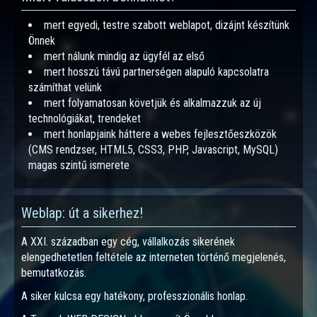
mert egyedi, testre szabott weblapot, dizájnt készítünk
Önnek
mert nálunk mindig az ügyfél az első
mert hosszú távú partnerségen alapuló kapcsolatra
számíthat velünk
mert folyamatosan követjük és alkalmazzuk az új
technológiákat, trendeket
mert honlapjaink háttere a webes fejlesztőeszközök
(CMS rendzser, HTML5, CSS3, PHP, Javascript, MySQL)
magas szintű ismerete
Weblap: út a sikerhez!
A XXI. században egy cég, vállalkozás sikerének
elengedhetetlen feltétele az interneten történő megjelenés,
bemutatkozás.
A siker kulcsa egy hatékony, professzionális honlap.