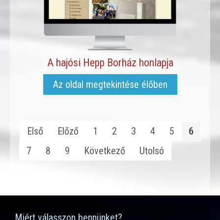
A hajósi Hepp Borház honlapja
Az oldal megtekintése élőben
Első
Előző
1
2
3
4
5
6
7
8
9
Következő
Utolsó
Miért válasszon bennünket?