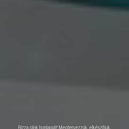
Bízza ránk honlapját! Megtervezzük, elkészítjük,