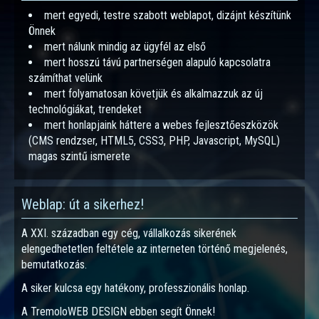
mert egyedi, testre szabott weblapot, dizájnt készítünk
Önnek
mert nálunk mindig az ügyfél az első
mert hosszú távú partnerségen alapuló kapcsolatra
számíthat velünk
mert folyamatosan követjük és alkalmazzuk az új
technológiákat, trendeket
mert honlapjaink háttere a webes fejlesztőeszközök
(CMS rendzser, HTML5, CSS3, PHP, Javascript, MySQL)
magas szintű ismerete
Weblap: út a sikerhez!
A XXI. században egy cég, vállalkozás sikerének
elengedhetetlen feltétele az interneten történő megjelenés,
bemutatkozás.
A siker kulcsa egy hatékony, professzionális honlap.
A TremoloWEB DESIGN ebben segít Önnek!